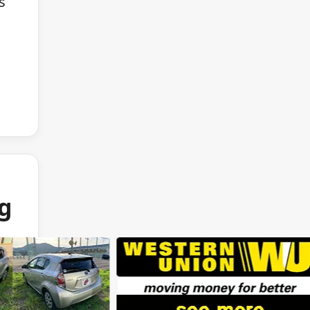
s
ng
e