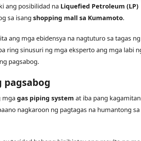
i ang posibilidad na
Liquefied Petroleum (LP)
og sa isang
shopping mall sa Kumamoto
.
kita ang mga ebidensya na nagtuturo sa tagas ng
pa ring sinusuri ng mga eksperto ang mga labi n
 ng pagsabog.
g pagsabog
ng mga
gas piping system
at iba pang kagamitan
 paano nagkaroon ng pagtagas na humantong sa