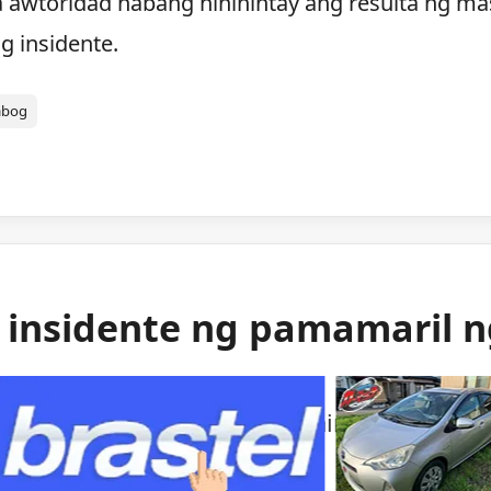
a awtoridad habang hinihintay ang resulta ng ma
g insidente.
abog
g insidente ng pamamaril 
ng mga awtoridad sa isang bihirang insident