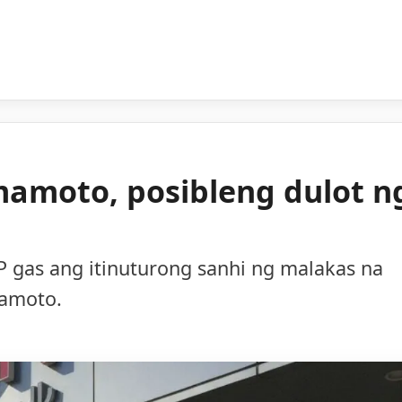
mamoto, posibleng dulot n
 gas ang itinuturong sanhi ng malakas na
mamoto.