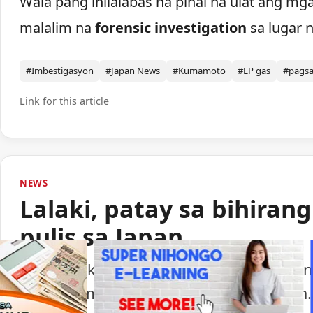
Wala pang inilalabas na pinal na ulat ang mg
malalim na
forensic investigation
sa lugar n
#Imbestigasyon
#Japan News
#Kumamoto
#LP gas
#pags
Link for this article
NEWS
Lalaki, patay sa bihiran
pulis sa Japan
Isang lalaki ang nasawi matapos barilin 
ng paggamit ng baril ng pulisya sa Japan.