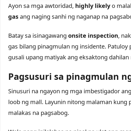
Ayon sa mga awtoridad,
highly likely
o malak
gas
ang naging sanhi ng naganap na pagsab
Batay sa isinagawang
onsite inspection
, na
gas bilang pinagmulan ng insidente. Patuloy 
gusali upang matiyak ang eksaktong dahilan
Pagsusuri sa pinagmulan n
Sinusuri na ngayon ng mga imbestigador a
loob ng mall. Layunin nitong malaman kung
malakas na pagsabog.