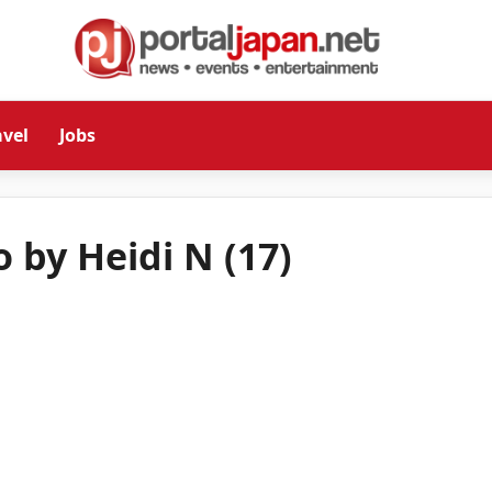
avel
Jobs
o by Heidi N (17)