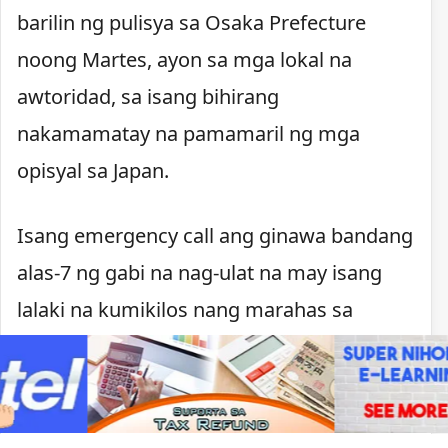
barilin ng pulisya sa Osaka Prefecture
noong Martes, ayon sa mga lokal na
awtoridad, sa isang bihirang
nakamamatay na pamamaril ng mga
opisyal sa Japan.
Isang emergency call ang ginawa bandang
alas-7 ng gabi na nag-ulat na may isang
lalaki na kumikilos nang marahas sa
Kawachinagano. Nagpaputok ang pulisya
matapos lumapit ang lalaki, may hawak na
kutsilyo, sa mga pulis na tumugon sa