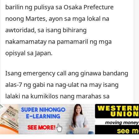
barilin ng pulisya sa Osaka Prefecture
noong Martes, ayon sa mga lokal na
awtoridad, sa isang bihirang
nakamamatay na pamamaril ng mga
opisyal sa Japan.
Isang emergency call ang ginawa bandang
alas-7 ng gabi na nag-ulat na may isang
lalaki na kumikilos nang marahas sa
Kawachinagano. Nagpaputok ang pulisya
matapos lumapit ang lalaki, may hawak na
kutsilyo, sa mga pulis na tumugon sa