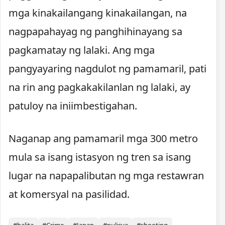
mga kinakailangang kinakailangan, na
nagpapahayag ng panghihinayang sa
pagkamatay ng lalaki. Ang mga
pangyayaring nagdulot ng pamamaril, pati
na rin ang pagkakakilanlan ng lalaki, ay
patuloy na iniimbestigahan.
Naganap ang pamamaril mga 300 metro
mula sa isang istasyon ng tren sa isang
lugar na napapalibutan ng mga restawran
at komersyal na pasilidad.
#balita
#Crime
#Japan
#pulisya
#shooting