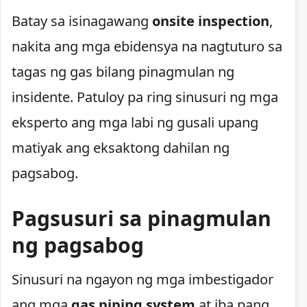
Batay sa isinagawang
onsite inspection
,
nakita ang mga ebidensya na nagtuturo sa
tagas ng gas bilang pinagmulan ng
insidente. Patuloy pa ring sinusuri ng mga
eksperto ang mga labi ng gusali upang
matiyak ang eksaktong dahilan ng
pagsabog.
Pagsusuri sa pinagmulan
ng pagsabog
Sinusuri na ngayon ng mga imbestigador
ang mga
gas piping system
at iba pang