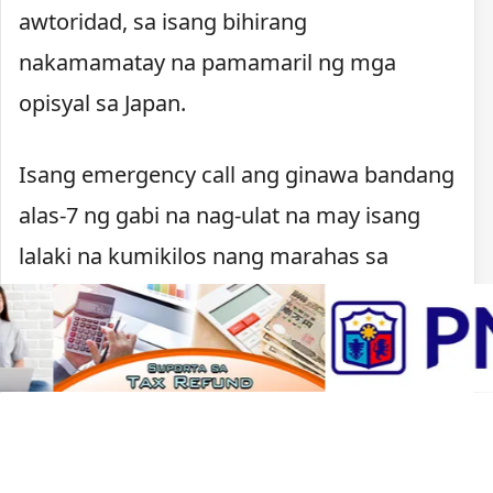
awtoridad, sa isang bihirang
nakamamatay na pamamaril ng mga
opisyal sa Japan.
Isang emergency call ang ginawa bandang
alas-7 ng gabi na nag-ulat na may isang
lalaki na kumikilos nang marahas sa
Kawachinagano. Nagpaputok ang pulisya
matapos lumapit ang lalaki, may hawak na
kutsilyo, sa mga pulis na tumugon sa
tawag.
Sa ilalim ng batas ng Japan, maaaring