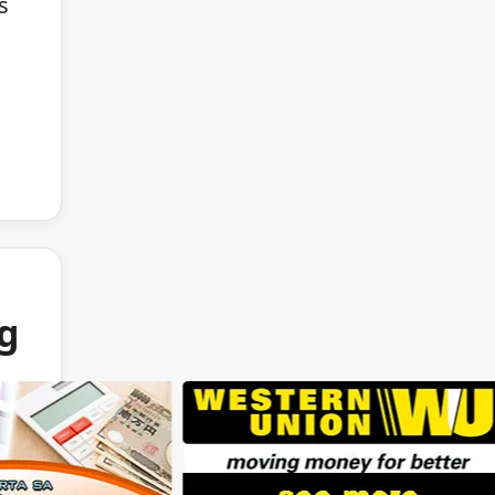
s
ng
e