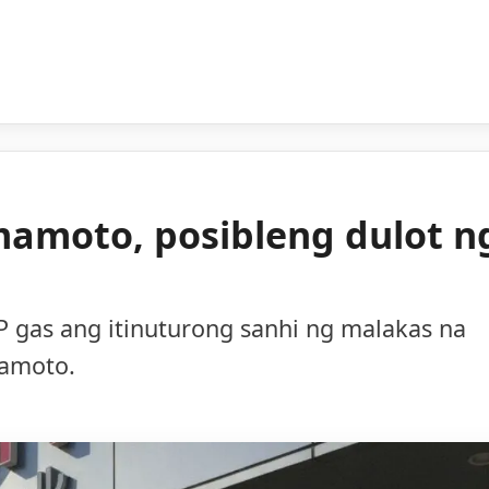
mamoto, posibleng dulot n
 gas ang itinuturong sanhi ng malakas na
mamoto.