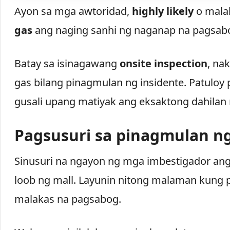
Ayon sa mga awtoridad,
highly likely
o malak
gas
ang naging sanhi ng naganap na pagsab
Batay sa isinagawang
onsite inspection
, na
gas bilang pinagmulan ng insidente. Patuloy 
gusali upang matiyak ang eksaktong dahilan
Pagsusuri sa pinagmulan n
Sinusuri na ngayon ng mga imbestigador a
loob ng mall. Layunin nitong malaman kung
malakas na pagsabog.