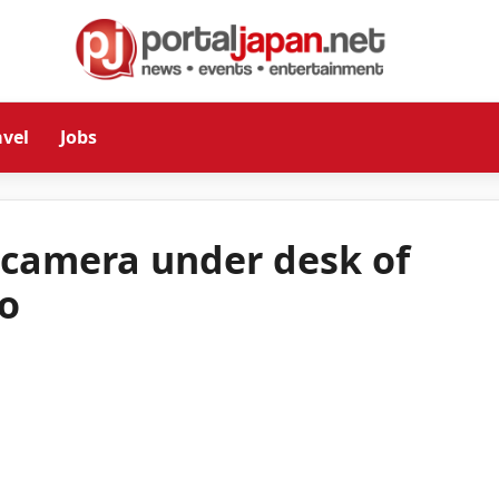
avel
Jobs
camera under desk of
to