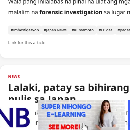
Wala pang inilalabas na pinal na ulat ang mg
malalim na
forensic investigation
sa lugar n
#Imbestigasyon
#Japan News
#Kumamoto
#LP gas
#pags
Link for this article
NEWS
Lalaki, patay sa bihiran
pulis sa Japan
Isang lalaki ang nasawi matapos barilin 
ng paggamit ng baril ng pulisya sa Japan.