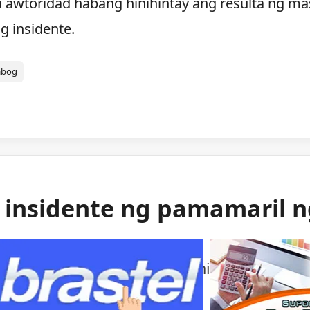
a awtoridad habang hinihintay ang resulta ng ma
g insidente.
abog
g insidente ng pamamaril 
ng mga awtoridad sa isang bihirang insident