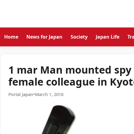
Home
News for Japan
Society
Japan Life
Tr
1 mar Man mounted spy 
female colleague in Kyo
Portal Japan
•
March 1, 2016