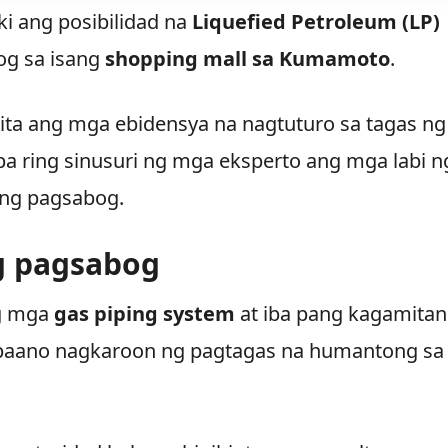
i ang posibilidad na
Liquefied Petroleum (LP)
og sa isang
shopping mall sa Kumamoto
.
kita ang mga ebidensya na nagtuturo sa tagas ng
pa ring sinusuri ng mga eksperto ang mga labi n
 ng pagsabog.
g pagsabog
ng mga
gas piping system
at iba pang kagamitan
 paano nagkaroon ng pagtagas na humantong sa