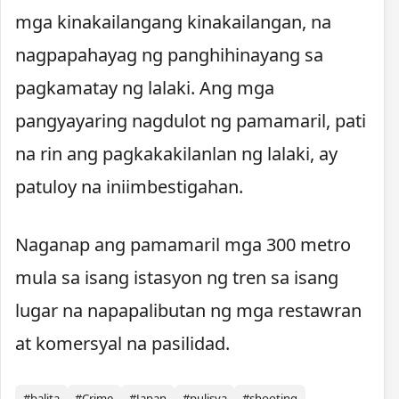
mga kinakailangang kinakailangan, na
nagpapahayag ng panghihinayang sa
pagkamatay ng lalaki. Ang mga
pangyayaring nagdulot ng pamamaril, pati
na rin ang pagkakakilanlan ng lalaki, ay
patuloy na iniimbestigahan.
Naganap ang pamamaril mga 300 metro
mula sa isang istasyon ng tren sa isang
lugar na napapalibutan ng mga restawran
at komersyal na pasilidad.
#balita
#Crime
#Japan
#pulisya
#shooting