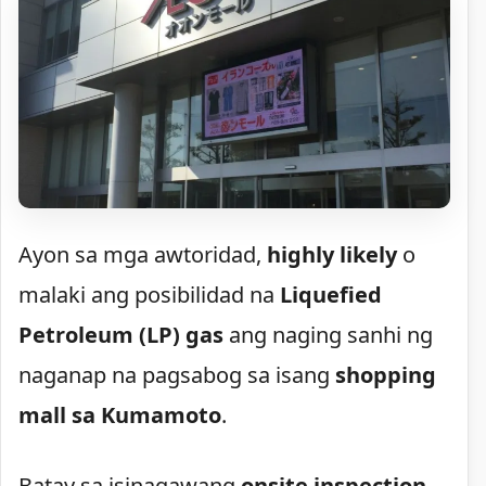
Ayon sa mga awtoridad,
highly likely
o
malaki ang posibilidad na
Liquefied
Petroleum (LP) gas
ang naging sanhi ng
naganap na pagsabog sa isang
shopping
mall sa Kumamoto
.
Batay sa isinagawang
onsite inspection
,