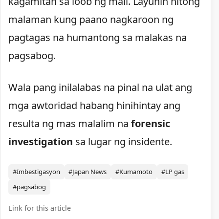
kagamitan sa loob ng mall. Layunin nitong
malaman kung paano nagkaroon ng
pagtagas na humantong sa malakas na
pagsabog.
Wala pang inilalabas na pinal na ulat ang
mga awtoridad habang hinihintay ang
resulta ng mas malalim na
forensic
investigation
sa lugar ng insidente.
#Imbestigasyon
#Japan News
#Kumamoto
#LP gas
#pagsabog
Link for this article