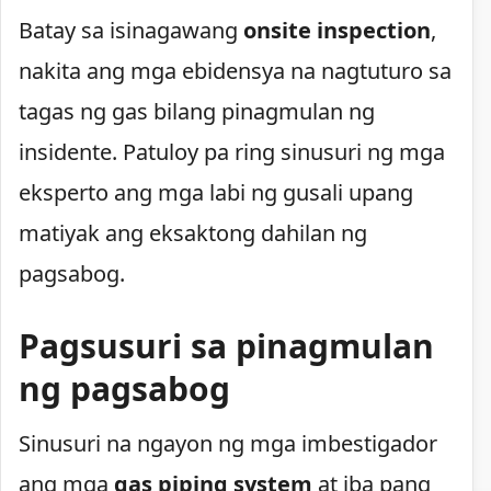
Batay sa isinagawang
onsite inspection
,
nakita ang mga ebidensya na nagtuturo sa
tagas ng gas bilang pinagmulan ng
insidente. Patuloy pa ring sinusuri ng mga
eksperto ang mga labi ng gusali upang
matiyak ang eksaktong dahilan ng
pagsabog.
Pagsusuri sa pinagmulan
ng pagsabog
Sinusuri na ngayon ng mga imbestigador
ang mga
gas piping system
at iba pang