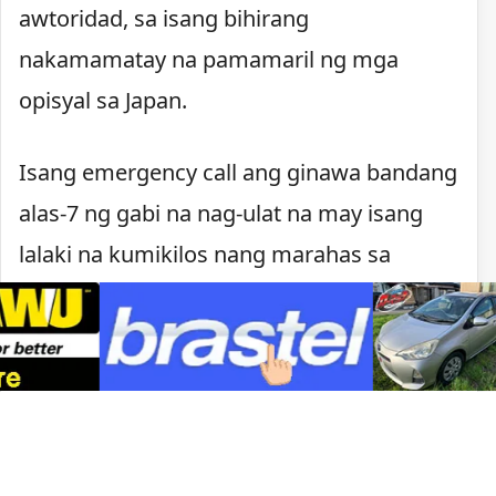
awtoridad, sa isang bihirang
nakamamatay na pamamaril ng mga
opisyal sa Japan.
Isang emergency call ang ginawa bandang
alas-7 ng gabi na nag-ulat na may isang
lalaki na kumikilos nang marahas sa
Kawachinagano. Nagpaputok ang pulisya
matapos lumapit ang lalaki, may hawak na
kutsilyo, sa mga pulis na tumugon sa
tawag.
Sa ilalim ng batas ng Japan, maaaring