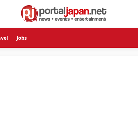
avel
Jobs