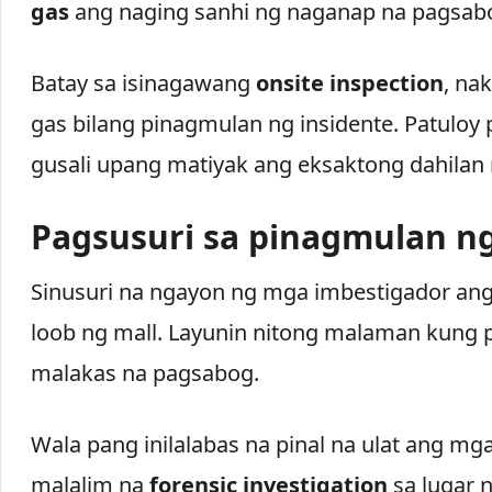
gas
ang naging sanhi ng naganap na pagsab
Batay sa isinagawang
onsite inspection
, na
gas bilang pinagmulan ng insidente. Patuloy 
gusali upang matiyak ang eksaktong dahilan
Pagsusuri sa pinagmulan n
Sinusuri na ngayon ng mga imbestigador a
loob ng mall. Layunin nitong malaman kung
malakas na pagsabog.
Wala pang inilalabas na pinal na ulat ang mg
malalim na
forensic investigation
sa lugar n