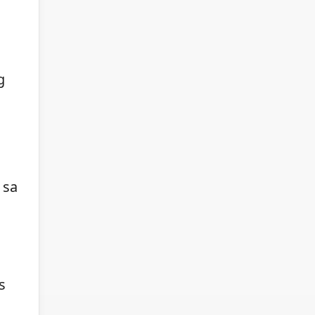
g
 sa
s