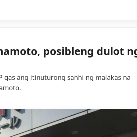
mamoto, posibleng dulot n
 gas ang itinuturong sanhi ng malakas na
mamoto.