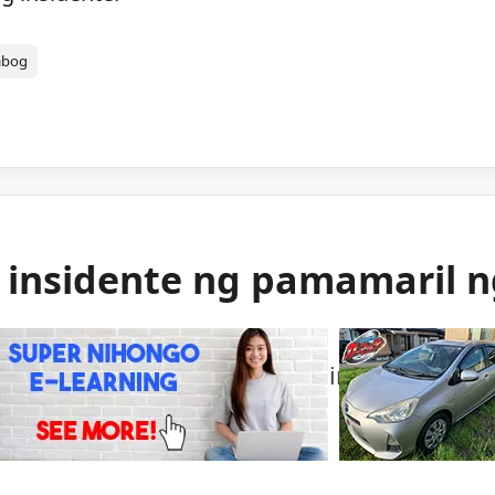
abog
g insidente ng pamamaril 
ng mga awtoridad sa isang bihirang insident