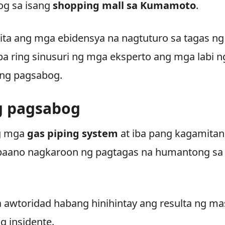
og sa isang
shopping mall sa Kumamoto
.
kita ang mga ebidensya na nagtuturo sa tagas ng
pa ring sinusuri ng mga eksperto ang mga labi n
 ng pagsabog.
g pagsabog
ng mga
gas piping system
at iba pang kagamitan
 paano nagkaroon ng pagtagas na humantong sa
a awtoridad habang hinihintay ang resulta ng ma
g insidente.