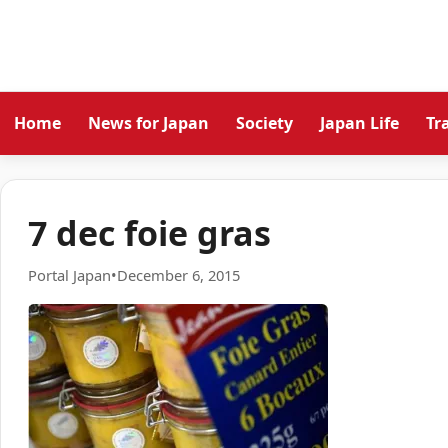
Home
News for Japan
Society
Japan Life
Tr
7 dec foie gras
Portal Japan
•
December 6, 2015