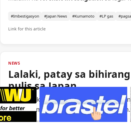
#Imbestigasyon
#Japan News
#Kumamoto
#LP gas
#pags
Link for this article
NEWS
Lalaki, patay sa bihiran
pulis sa Japan
Isang lalaki ang nasawi matapos barilin 
ng paggamit ng baril ng pulisya sa Japan.
Portal Japan
•
August 6, 2026