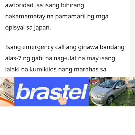
awtoridad, sa isang bihirang
nakamamatay na pamamaril ng mga
opisyal sa Japan.
Isang emergency call ang ginawa bandang
alas-7 ng gabi na nag-ulat na may isang
lalaki na kumikilos nang marahas sa
Kawachinagano. Nagpaputok ang pulisya
matapos lumapit ang lalaki, may hawak na
kutsilyo, sa mga pulis na tumugon sa
tawag.
Sa ilalim ng batas ng Japan, maaaring