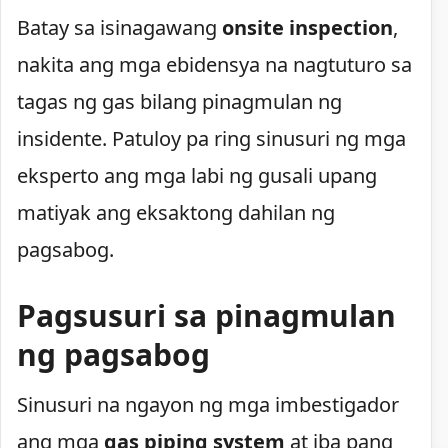
Batay sa isinagawang
onsite inspection
,
nakita ang mga ebidensya na nagtuturo sa
tagas ng gas bilang pinagmulan ng
insidente. Patuloy pa ring sinusuri ng mga
eksperto ang mga labi ng gusali upang
matiyak ang eksaktong dahilan ng
pagsabog.
Pagsusuri sa pinagmulan
ng pagsabog
Sinusuri na ngayon ng mga imbestigador
ang mga
gas piping system
at iba pang