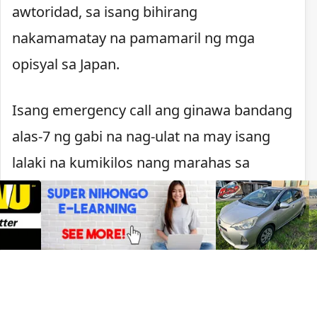
awtoridad, sa isang bihirang
nakamamatay na pamamaril ng mga
opisyal sa Japan.
Isang emergency call ang ginawa bandang
alas-7 ng gabi na nag-ulat na may isang
lalaki na kumikilos nang marahas sa
Kawachinagano. Nagpaputok ang pulisya
matapos lumapit ang lalaki, may hawak na
kutsilyo, sa mga pulis na tumugon sa
tawag.
Sa ilalim ng batas ng Japan, maaaring