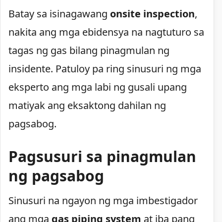
Batay sa isinagawang
onsite inspection
,
nakita ang mga ebidensya na nagtuturo sa
tagas ng gas bilang pinagmulan ng
insidente. Patuloy pa ring sinusuri ng mga
eksperto ang mga labi ng gusali upang
matiyak ang eksaktong dahilan ng
pagsabog.
Pagsusuri sa pinagmulan
ng pagsabog
Sinusuri na ngayon ng mga imbestigador
ang mga
gas piping system
at iba pang