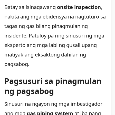
Batay sa isinagawang
onsite inspection
,
nakita ang mga ebidensya na nagtuturo sa
tagas ng gas bilang pinagmulan ng
insidente. Patuloy pa ring sinusuri ng mga
eksperto ang mga labi ng gusali upang
matiyak ang eksaktong dahilan ng
pagsabog.
Pagsusuri sa pinagmulan
ng pagsabog
Sinusuri na ngayon ng mga imbestigador
ang mga
gas piping system
at iba pang