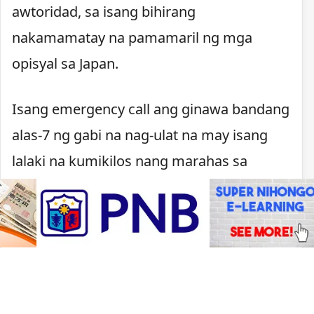
awtoridad, sa isang bihirang
nakamamatay na pamamaril ng mga
opisyal sa Japan.
Isang emergency call ang ginawa bandang
alas-7 ng gabi na nag-ulat na may isang
lalaki na kumikilos nang marahas sa
Kawachinagano. Nagpaputok ang pulisya
matapos lumapit ang lalaki, may hawak na
kutsilyo, sa mga pulis na tumugon sa
tawag.
Sa ilalim ng batas ng Japan, maaaring