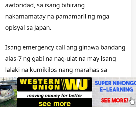
awtoridad, sa isang bihirang
nakamamatay na pamamaril ng mga
opisyal sa Japan.
Isang emergency call ang ginawa bandang
alas-7 ng gabi na nag-ulat na may isang
lalaki na kumikilos nang marahas sa
Kawachinagano. Nagpaputok ang pulisya
matapos lumapit ang lalaki, may hawak na
kutsilyo, sa mga pulis na tumugon sa
tawag.
Sa ilalim ng batas ng Japan, maaaring