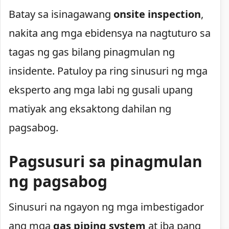
Batay sa isinagawang
onsite inspection
,
nakita ang mga ebidensya na nagtuturo sa
tagas ng gas bilang pinagmulan ng
insidente. Patuloy pa ring sinusuri ng mga
eksperto ang mga labi ng gusali upang
matiyak ang eksaktong dahilan ng
pagsabog.
Pagsusuri sa pinagmulan
ng pagsabog
Sinusuri na ngayon ng mga imbestigador
ang mga
gas piping system
at iba pang