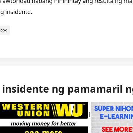
a awtoridad habang hinihintay ang resulta ng ma
g insidente.
abog
g insidente ng pamamaril 
ng mga awtoridad sa isang bihirang insident