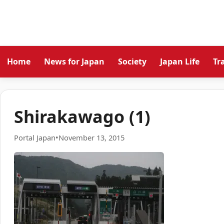
Home
News for Japan
Society
Japan Life
Tr
Shirakawago (1)
Portal Japan
•
November 13, 2015