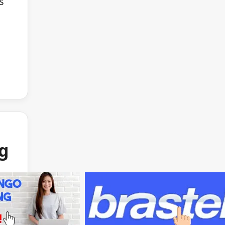
s
ng
e