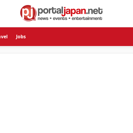
avel
Jobs