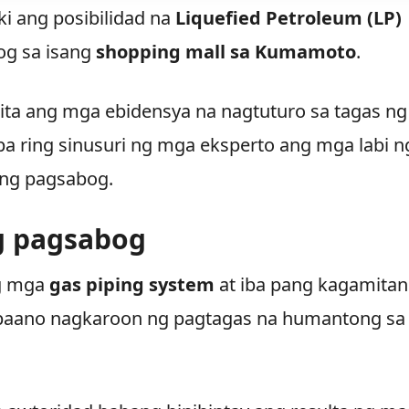
i ang posibilidad na
Liquefied Petroleum (LP)
og sa isang
shopping mall sa Kumamoto
.
kita ang mga ebidensya na nagtuturo sa tagas ng
pa ring sinusuri ng mga eksperto ang mga labi n
 ng pagsabog.
g pagsabog
ng mga
gas piping system
at iba pang kagamitan
 paano nagkaroon ng pagtagas na humantong sa