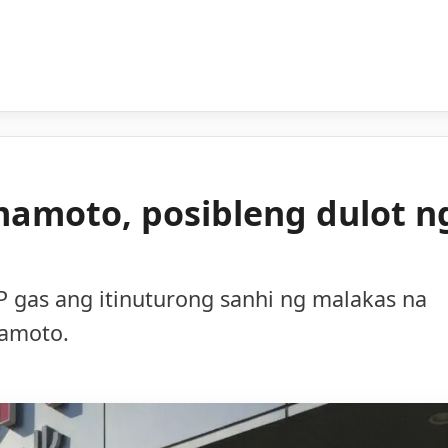
mamoto, posibleng dulot n
 gas ang itinuturong sanhi ng malakas na
mamoto.