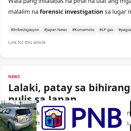
Wala pang inilalabas na pinal na ulat ang mg
malalim na
forensic investigation
sa lugar n
#Imbestigasyon
#Japan News
#Kumamoto
#LP gas
#pags
Link for this article
NEWS
Lalaki, patay sa bihiran
pulis sa Japan
Isang lalaki ang nasawi matapos barilin 
ng paggamit ng baril ng pulisya sa Japan.