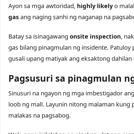
Ayon sa mga awtoridad,
highly likely
o malak
gas
ang naging sanhi ng naganap na pagsab
Batay sa isinagawang
onsite inspection
, na
gas bilang pinagmulan ng insidente. Patuloy 
gusali upang matiyak ang eksaktong dahilan
Pagsusuri sa pinagmulan n
Sinusuri na ngayon ng mga imbestigador a
loob ng mall. Layunin nitong malaman kung
malakas na pagsabog.