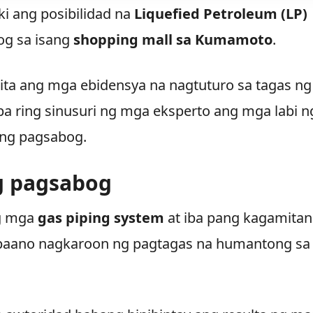
i ang posibilidad na
Liquefied Petroleum (LP)
og sa isang
shopping mall sa Kumamoto
.
kita ang mga ebidensya na nagtuturo sa tagas ng
pa ring sinusuri ng mga eksperto ang mga labi n
 ng pagsabog.
g pagsabog
ng mga
gas piping system
at iba pang kagamitan
 paano nagkaroon ng pagtagas na humantong sa