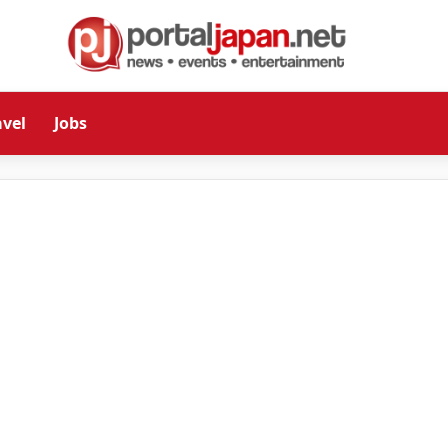
avel
Jobs