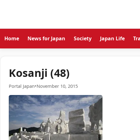
Home
News for Japan
Society
Japan Life
Tr
Kosanji (48)
Portal Japan
•
November 10, 2015