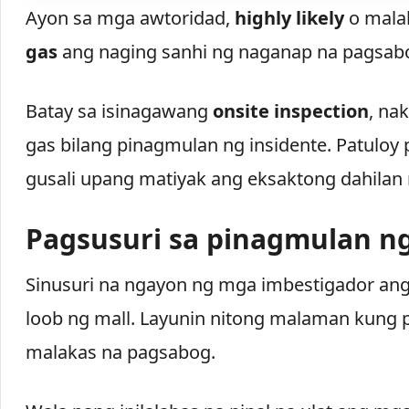
Ayon sa mga awtoridad,
highly likely
o malak
gas
ang naging sanhi ng naganap na pagsab
Batay sa isinagawang
onsite inspection
, na
gas bilang pinagmulan ng insidente. Patuloy 
gusali upang matiyak ang eksaktong dahilan
Pagsusuri sa pinagmulan n
Sinusuri na ngayon ng mga imbestigador a
loob ng mall. Layunin nitong malaman kung
malakas na pagsabog.