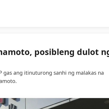
mamoto, posibleng dulot n
 gas ang itinuturong sanhi ng malakas na
mamoto.