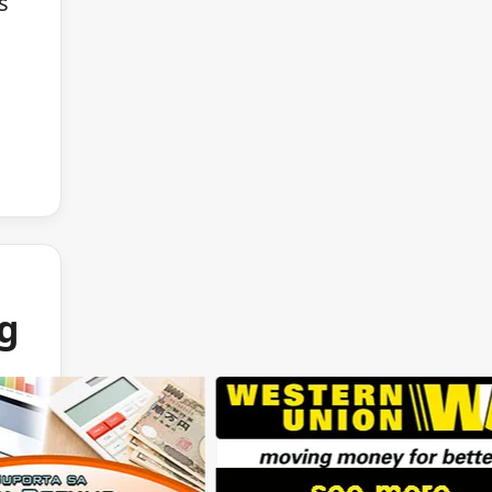
s
ng
e