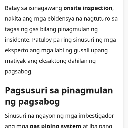
Batay sa isinagawang
onsite inspection
,
nakita ang mga ebidensya na nagtuturo sa
tagas ng gas bilang pinagmulan ng
insidente. Patuloy pa ring sinusuri ng mga
eksperto ang mga labi ng gusali upang
matiyak ang eksaktong dahilan ng
pagsabog.
Pagsusuri sa pinagmulan
ng pagsabog
Sinusuri na ngayon ng mga imbestigador
ang mga
gas piping system
at iba pang