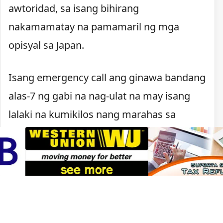
awtoridad, sa isang bihirang
nakamamatay na pamamaril ng mga
opisyal sa Japan.
Isang emergency call ang ginawa bandang
alas-7 ng gabi na nag-ulat na may isang
lalaki na kumikilos nang marahas sa
Kawachinagano. Nagpaputok ang pulisya
matapos lumapit ang lalaki, may hawak na
kutsilyo, sa mga pulis na tumugon sa
tawag.
Sa ilalim ng batas ng Japan, maaaring