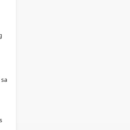
g
 sa
s