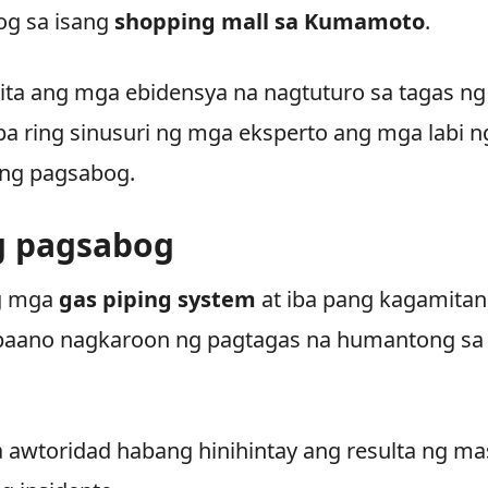
og sa isang
shopping mall sa Kumamoto
.
kita ang mga ebidensya na nagtuturo sa tagas ng
pa ring sinusuri ng mga eksperto ang mga labi n
 ng pagsabog.
g pagsabog
ng mga
gas piping system
at iba pang kagamitan
 paano nagkaroon ng pagtagas na humantong sa
a awtoridad habang hinihintay ang resulta ng ma