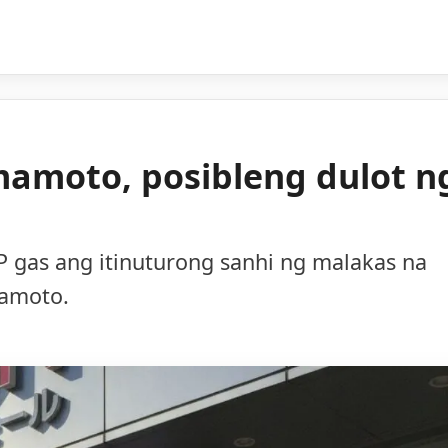
mamoto, posibleng dulot n
 gas ang itinuturong sanhi ng malakas na
mamoto.