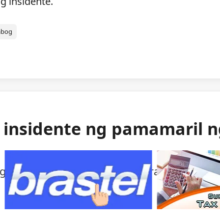
g insidente.
abog
g insidente ng pamamaril 
ng mga awtoridad sa isang bihirang insident