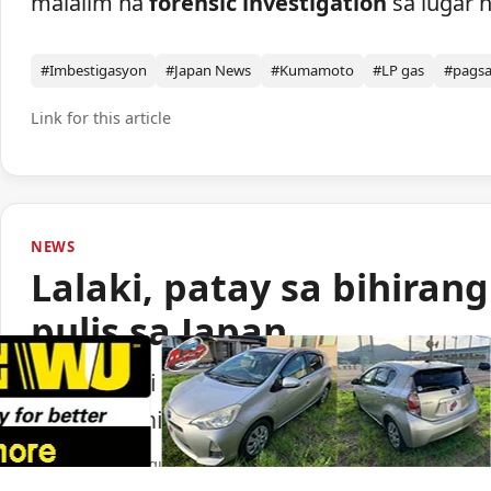
malalim na
forensic investigation
sa lugar n
#Imbestigasyon
#Japan News
#Kumamoto
#LP gas
#pags
Link for this article
NEWS
Lalaki, patay sa bihiran
pulis sa Japan
Isang lalaki ang nasawi matapos barilin 
ng paggamit ng baril ng pulisya sa Japan.
Portal Japan
•
August 6, 2026