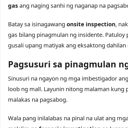
gas
ang naging sanhi ng naganap na pagsab
Batay sa isinagawang
onsite inspection
, na
gas bilang pinagmulan ng insidente. Patuloy 
gusali upang matiyak ang eksaktong dahilan
Pagsusuri sa pinagmulan n
Sinusuri na ngayon ng mga imbestigador a
loob ng mall. Layunin nitong malaman kung
malakas na pagsabog.
Wala pang inilalabas na pinal na ulat ang mg