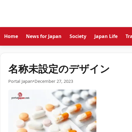
Home
News for Japan
Society
Japan Life
Tr
名称未設定のデザイン
Portal Japan
•
December 27, 2023