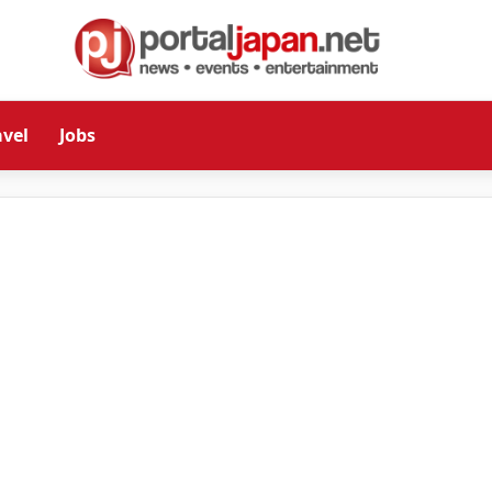
avel
Jobs