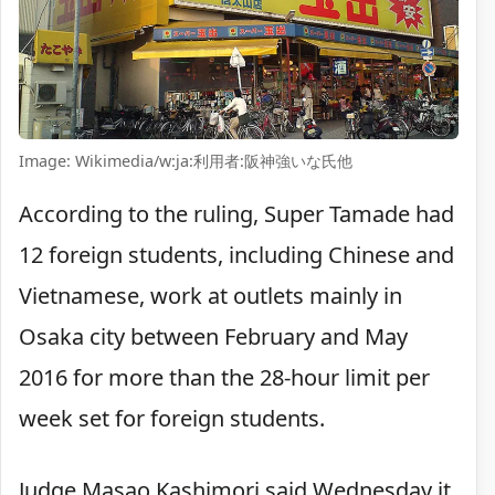
Image: Wikimedia/w:ja:利用者:阪神強いな氏他
According to the ruling, Super Tamade had
12 foreign students, including Chinese and
Vietnamese, work at outlets mainly in
Osaka city between February and May
2016 for more than the 28-hour limit per
week set for foreign students.
Judge Masao Kashimori said Wednesday it