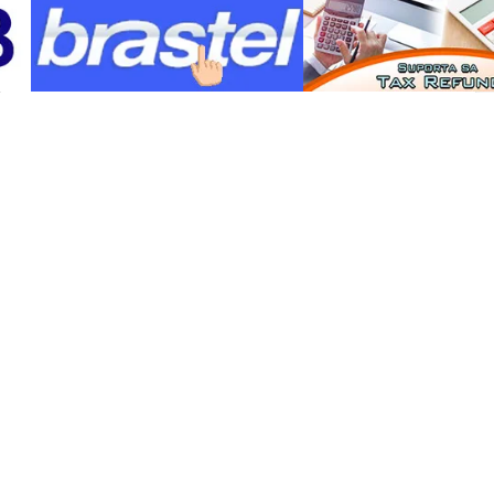
matapos lumapit ang lalaki, may hawak na
kutsilyo, sa mga pulis na tumugon sa
tawag.
Sa ilalim ng batas ng Japan, maaaring
gumamit ng armas ang mga pulis kapag
kinakailangan upang arestuhin ang
suspek, pigilan ang pagtakas, protektahan
ang sarili o ang iba, o supilin ang paglaban
sa opisyal na tungkulin.
Sinabi ng pulisya na inaresto ang lalaki sa